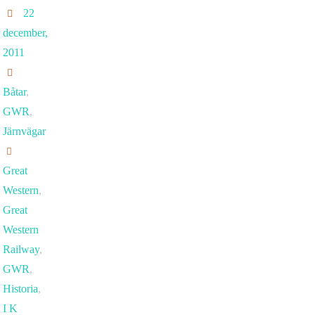
22
december,
2011
Båtar
,
GWR
,
Järnvägar
Great
Western
,
Great
Western
Railway
,
GWR
,
Historia
,
I K