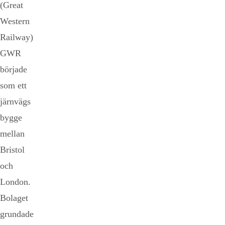
(Great
Western
Railway)
GWR
började
som ett
järnvägs
bygge
mellan
Bristol
och
London.
Bolaget
grundade