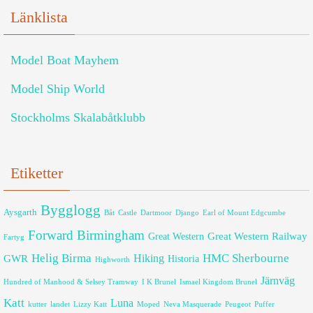
Länklista
Model Boat Mayhem
Model Ship World
Stockholms Skalabåtklubb
Etiketter
Bygglogg
Aysgarth
Båt
Castle
Dartmoor
Django
Earl of Mount Edgcumbe
Forward Birmingham
Great Western Railway
Great Western
Fartyg
Helig Birma
HMC Sherbourne
GWR
Hiking
Historia
Highworth
Järnväg
Hundred of Manhood & Selsey Tramway
I K Brunel
Ismael Kingdom Brunel
Katt
Luna
kutter
landet
Lizzy Katt
Moped
Neva Masquerade
Peugeot
Puffer