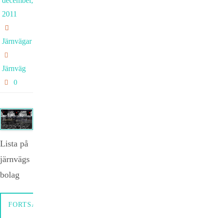
december,
2011
Järnvägar
Järnväg
0
Lista på
järnvägs
bolag
FORTSÄTTNING