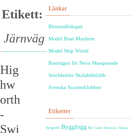
Länkar
Etikett:
Birmasällskapet
Järnväg
Model Boat Mayhem
Model Ship World
Rasringen för Neva Masquerade
Hig
Stockholms Skalabåtklubb
hw
Svenska Scooterklubben
orth
Etiketter
-
Swi
Bygglogg
Aysgarth
Båt
Castle
Dartmoor
Django