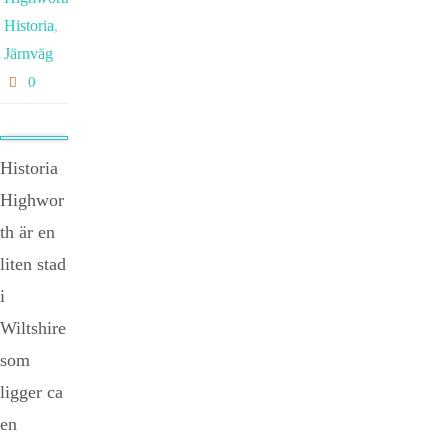
Historia
,
Järnväg
0
Historia
Highwor
th är en
liten stad
i
Wiltshire
som
ligger ca
en