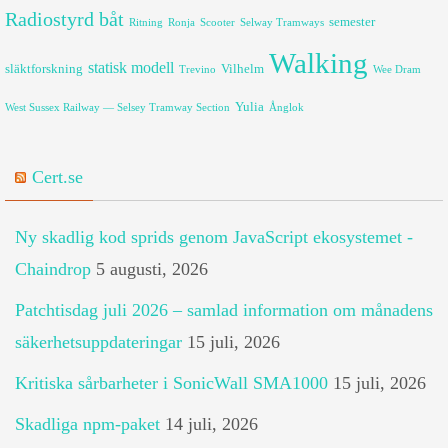
Radiostyrd båt
semester
Ritning
Ronja
Scooter
Selway Tramways
Walking
statisk modell
släktforskning
Vilhelm
Trevino
Wee Dram
Yulia
West Sussex Railway — Selsey Tramway Section
Ånglok
Cert.se
Ny skadlig kod sprids genom JavaScript ekosystemet -
Chaindrop
5 augusti, 2026
Patchtisdag juli 2026 – samlad information om månadens
säkerhetsuppdateringar
15 juli, 2026
Kritiska sårbarheter i SonicWall SMA1000
15 juli, 2026
Skadliga npm-paket
14 juli, 2026