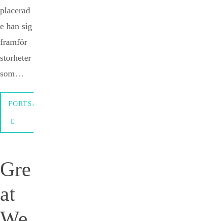
placerad
e han sig
framför
storheter
som…
FORTSÄTTNING
Gre
at
We