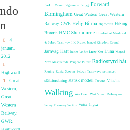
Forward
Earl of Mount Edgcumbe
Fartyg
ndo
Birmingham
Great Western
Great Western
n
Helig Birma
Railway
GWR
Hiking
Highworth
HMC Sherbourne
Historia
Hundred of Manhood
4
& Selsey Tramway
I K Brunel
Ismael Kingdom Brunel
januari,
Katt
Järnväg
Luna
kutter
landet
Lizzy Katt
Moped
2012
Radiostyrd båt
Neva Masquerade
Peugeot
Puffer
semester
Highworth
Ritning
Ronja
Scooter
Selway Tramways
statisk modell
Great
släktforskning
Vilhelm
Trevino
Western
,
Walking
Wee Dram
West Sussex Railway —
Great
Western
Yulia
Selsey Tramway Section
Ånglok
Railway
,
GWR
,
Highworth
,