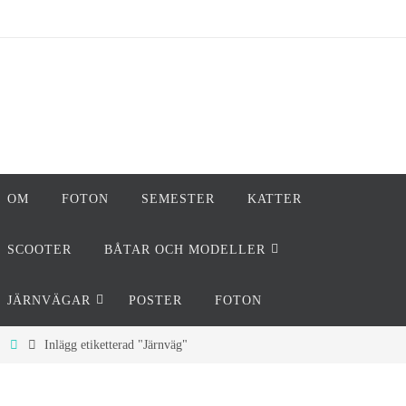
Hoppa
till
innehållet
Hoppa
OM
FOTON
SEMESTER
KATTER
till
innehållet
SCOOTER
BÅTAR OCH MODELLER
JÄRNVÄGAR
POSTER
FOTON
Home
Inlägg etiketterad "Järnväg"