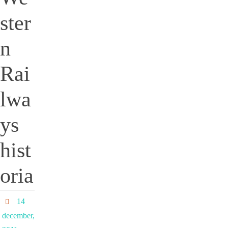
ster
n
Rai
lwa
ys
hist
oria
14
december,