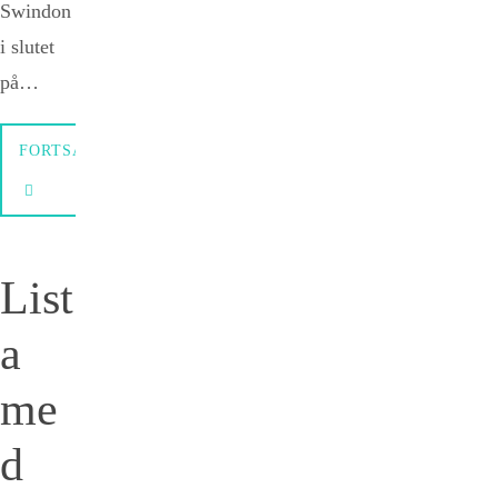
Swindon
i slutet
på…
FORTSÄTTNING
List
a
me
d