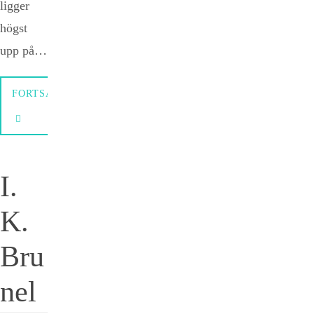
ligger
högst
upp på…
FORTSÄTTNING
I.
K.
Bru
nel