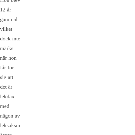
Hon blev
12 år
gammal
vilket
dock inte
märks
när hon
får för
sig att
det är
lekdax
med
någon av
leksaksm