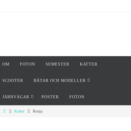
Hoppa
till
innehållet
Hoppa
OM
FOTON
SEMESTER
KATTER
till
innehållet
SCOOTER
BÅTAR OCH MODELLER
JÄRNVÄGAR
POSTER
FOTON
Home
Katter
Ronja