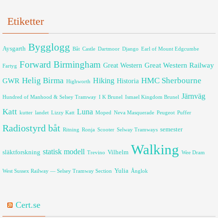
Etiketter
Bygglogg
Aysgarth
Båt
Castle
Dartmoor
Django
Earl of Mount Edgcumbe
Forward Birmingham
Great Western Railway
Great Western
Fartyg
Helig Birma
HMC Sherbourne
GWR
Hiking
Historia
Highworth
Järnväg
Hundred of Manhood & Selsey Tramway
I K Brunel
Ismael Kingdom Brunel
Katt
Luna
kutter
landet
Lizzy Katt
Moped
Neva Masquerade
Peugeot
Puffer
Radiostyrd båt
semester
Ritning
Ronja
Scooter
Selway Tramways
Walking
statisk modell
släktforskning
Vilhelm
Trevino
Wee Dram
Yulia
West Sussex Railway — Selsey Tramway Section
Ånglok
Cert.se