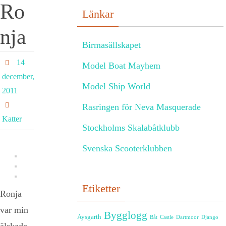
Ro
Länkar
nja
Birmasällskapet
14
Model Boat Mayhem
december,
Model Ship World
2011
Rasringen för Neva Masquerade
Katter
Stockholms Skalabåtklubb
Svenska Scooterklubben
Etiketter
Ronja
var min
Bygglogg
Aysgarth
Båt
Castle
Dartmoor
Django