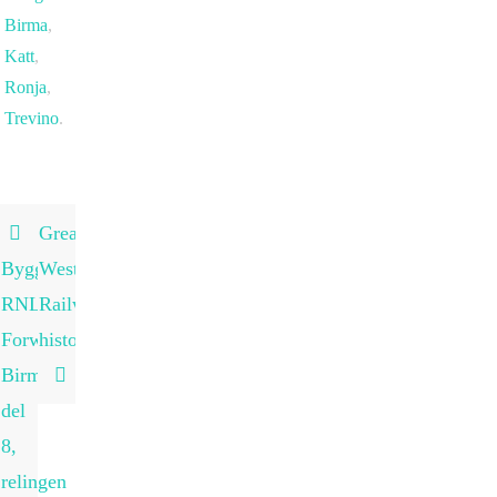
Birma
,
Katt
,
Ronja
,
Trevino
.
Great
Bygglogg
Western
RNLI
Railways
Forward
historia
Birmingham,
del
8,
relingen