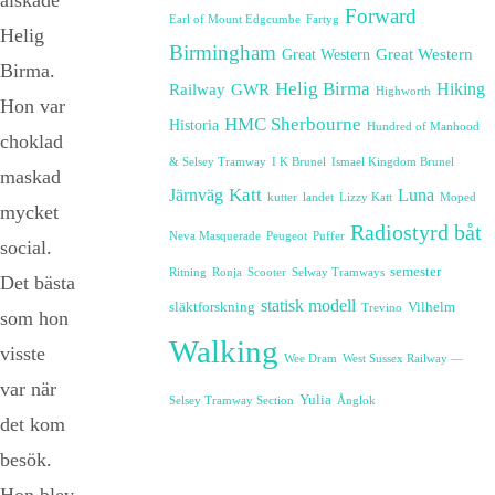
älskade
Forward
Earl of Mount Edgcumbe
Fartyg
Helig
Birmingham
Great Western
Great Western
Birma.
Helig Birma
Railway
GWR
Hiking
Highworth
Hon var
HMC Sherbourne
Historia
Hundred of Manhood
choklad
& Selsey Tramway
I K Brunel
Ismael Kingdom Brunel
maskad
Katt
Järnväg
Luna
kutter
landet
Lizzy Katt
Moped
mycket
Radiostyrd båt
Neva Masquerade
Peugeot
Puffer
social.
semester
Ritning
Ronja
Scooter
Selway Tramways
Det bästa
statisk modell
släktforskning
Vilhelm
Trevino
som hon
Walking
visste
Wee Dram
West Sussex Railway —
var när
Yulia
Selsey Tramway Section
Ånglok
det kom
besök.