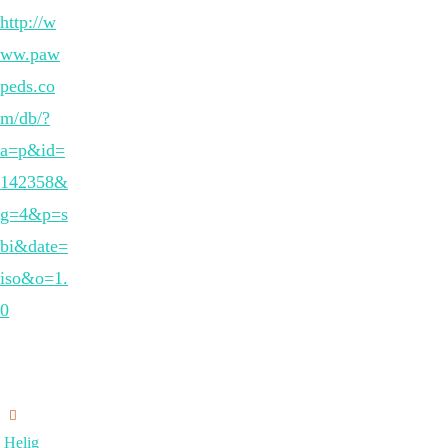
http://w
ww.paw
peds.co
m/db/?
a=p&id=
142358&
g=4&p=s
bi&date=
iso&o=1.
0
Helig