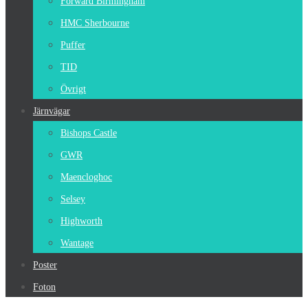
Forward Birmingham
HMC Sherbourne
Puffer
TID
Övrigt
Järnvägar
Bishops Castle
GWR
Maencloghoc
Selsey
Highworth
Wantage
Poster
Foton