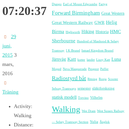
Django
Earl of Mount Edgcumbe
Fartyg
07:20:37
Forward Birmingham
Great Western
Helig
Great Western Railway
GWR
Birma
HMC
Hiking
Historia
Highworth
29
Sherbourne
Hundred of Manhood & Selsey
juni,
Tramway
I K Brunel
Ismael Kingdom Brunel
2015
3
Katt
Järnväg
Luna
kutter
landet
Lizzy Katt
mars,
Moped
Neva Masquerade
Peugeot
Puffer
2016
Radiostyrd båt
Ritning
Ronja
Scooter
semester
släktforskning
Selway Tramways
Träning
statisk modell
Vilhelm
Trevino
Activity:
Walking
Wee Dram
West Sussex Railway
Walking
Yulia
— Selsey Tramway Section
Ånglok
Distance: