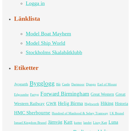
Logga in
Länklista
Model Boat Mayhem
Model Ship World
Stockholms Skalabåtklubb
Etiketter
Bygglogg
Aysgarth
Båt
Castle
Dartmoor
Django
Earl of Mount
Forward Birmingham
Great
Great Western
Edgcumbe
Fartyg
Helig Birma
Western Railway
GWR
Hiking
Historia
Highworth
HMC Sherbourne
Hundred of Manhood & Selsey Tramway
I K Brunel
Katt
Järnväg
Luna
Ismael Kingdom Brunel
kutter
landet
Lizzy Katt