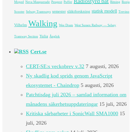
Radiostyrd båt
Moped
Neva Masquerade
Peugeot
Puffer
Ritning
Ronja
statisk modell
semester
släktforskning
Scooter
Selway Tramways
Trevino
Walking
Vilhelm
Wee Dram
West Sussex Railway — Selsey
Yulia
Tramway Section
Ånglok
Cert.se
CERT-SE:s veckobrev v.32
7 augusti, 2026
Ny skadlig kod sprids genom JavaScript
ekosystemet - Chaindrop
5 augusti, 2026
Patchtisdag juli 2026 – samlad information om
månadens säkerhetsuppdateringar
15 juli, 2026
Kritiska sårbarheter i SonicWall SMA1000
15
juli, 2026