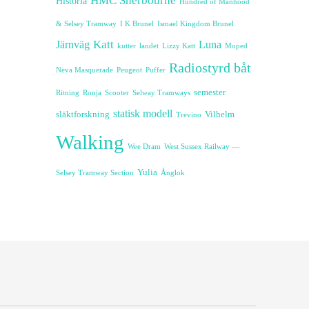
HMC Sherbourne
Historia
Hundred of Manhood
& Selsey Tramway
I K Brunel
Ismael Kingdom Brunel
Katt
Järnväg
Luna
kutter
landet
Lizzy Katt
Moped
Radiostyrd båt
Neva Masquerade
Peugeot
Puffer
semester
Ritning
Ronja
Scooter
Selway Tramways
statisk modell
släktforskning
Vilhelm
Trevino
Walking
Wee Dram
West Sussex Railway —
Yulia
Selsey Tramway Section
Ånglok