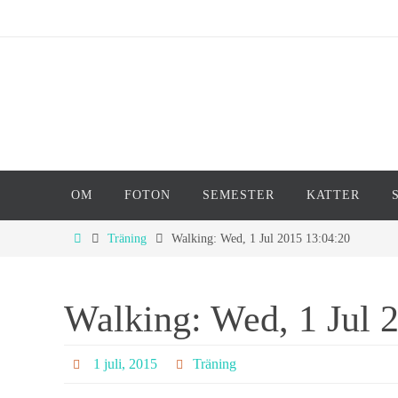
Hoppa
till
innehållet
Hoppa
OM
FOTON
SEMESTER
KATTER
till
innehållet
Home
Träning
Walking: Wed, 1 Jul 2015 13:04:20
Walking: Wed, 1 Jul 
1 juli, 2015
Träning