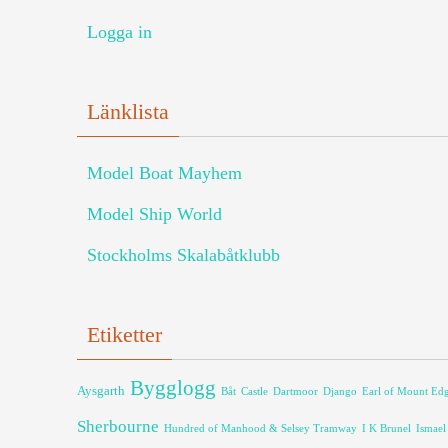
Logga in
Länklista
Model Boat Mayhem
Model Ship World
Stockholms Skalabåtklubb
Etiketter
Bygglogg
Aysgarth
Båt
Castle
Dartmoor
Django
Earl of Mount E
Sherbourne
Hundred of Manhood & Selsey Tramway
I K Brunel
Ismael