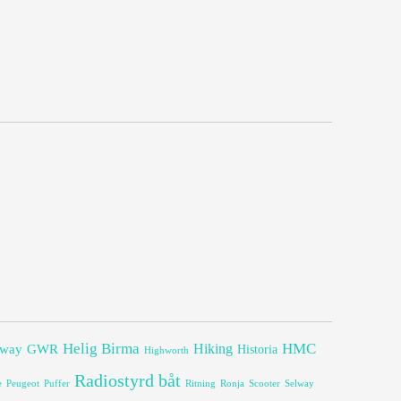
Helig Birma
HMC
lway
GWR
Hiking
Historia
Highworth
Radiostyrd båt
e
Peugeot
Puffer
Ritning
Ronja
Scooter
Selway