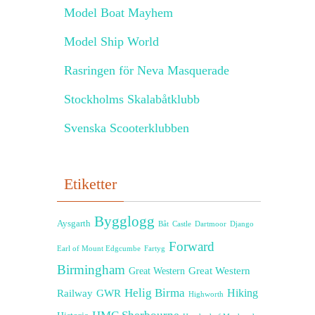
Model Boat Mayhem
Model Ship World
Rasringen för Neva Masquerade
Stockholms Skalabåtklubb
Svenska Scooterklubben
Etiketter
Bygglogg
Aysgarth
Båt
Castle
Dartmoor
Django
Forward
Earl of Mount Edgcumbe
Fartyg
Birmingham
Great Western
Great Western
Helig Birma
Railway
GWR
Hiking
Highworth