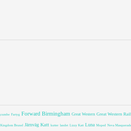
Forward Birmingham
Great Western Rai
Great Western
dgcumbe
Fartyg
Katt
Järnväg
Luna
 Kingdom Brunel
kutter
landet
Lizzy Katt
Moped
Neva Masquerad