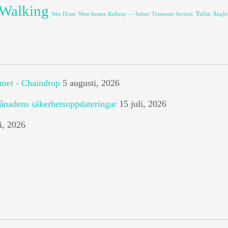
Walking
Yulia
Wee Dram
West Sussex Railway — Selsey Tramway Section
Ånglo
emet - Chaindrop
5 augusti, 2026
ånadens säkerhetsuppdateringar
15 juli, 2026
i, 2026